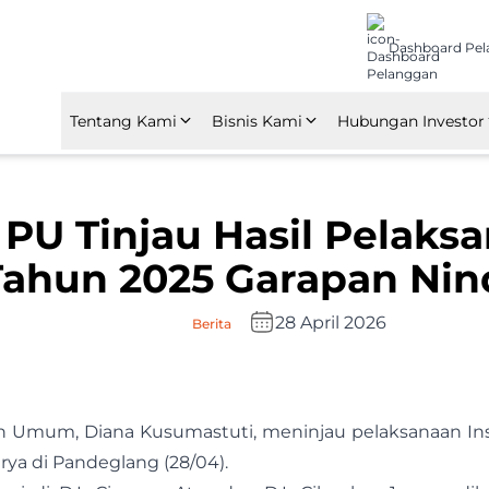
Dashboard Pe
Tentang Kami
Bisnis Kami
Hubungan Investor
Tentang Nindya Karya
Konstruksi
Ikhtisar Laporan 
U Tinjau Hasil Pelaksa
Kebijakan Perusahaan
Investasi
Laporan Tahunan
Tahun 2025 Garapan Nin
Penghargaan & Sertifikasi
Manufaktur
RUPS
Anak Perusahaan dan
Manajemen Properti
28 April 2026
Berita
Afiliasi
an Umum, Diana Kusumastuti, meninjau pelaksanaan In
rya di Pandeglang (28/04).