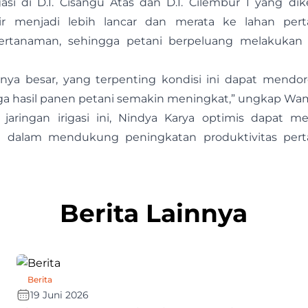
gasi di D.I. Cisangu Atas dan D.I. Cilembur 1 yang dik
ir menjadi lebih lancar dan merata ke lahan pert
ertanaman, sehingga petani berpeluang melakukan 
airnya besar, yang terpenting kondisi ini dapat mend
gga hasil panen petani semakin meningkat,” ungkap Wa
jaringan irigasi ini, Nindya Karya optimis dapat 
a dalam mendukung peningkatan produktivitas perta
Berita Lainnya
Berita
19 Juni 2026