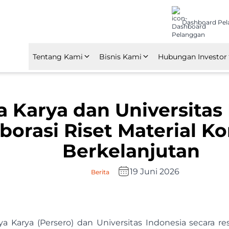
Dashboard Pe
Tentang Kami
Bisnis Kami
Hubungan Investor
Tentang Nindya Karya
Konstruksi
Ikhtisar Laporan 
a Karya dan Universitas
Kebijakan Perusahaan
Investasi
Laporan Tahunan
borasi Riset Material Ko
Penghargaan & Sertifikasi
Manufaktur
RUPS
Berkelanjutan
Anak Perusahaan dan
Manajemen Properti
Afiliasi
19 Juni 2026
Berita
ya Karya (Persero) dan Universitas Indonesia secara 