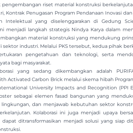
k pengembangan riset material konstruksi berkelanju
tri, Kontrak Penugasan Program Pendanaan Inovasi dan
 Intelektual yang diselenggarakan di Gedung Scie
 ini menjadi langkah strategis Nindya Karya dalam m
angkan material konstruksi yang mendukung prinsip
i sektor industri. Melalui PKS tersebut, kedua pihak
ertukaran pengetahuan dan teknologi, serta mendoron
ata bagi masyarakat.
aborasi yang sedang dikembangkan adalah PURIFA 
with Activated Carbon Brick melalui skema hibah Prog
nternational University Impacts and Recognition (PPI E
ster sebagai elemen fasad bangunan yang mendukun
 lingkungan, dan menjawab kebutuhan sektor konstru
kelanjutan. Kolaborasi ini juga menjadi upaya be
n dapat ditransformasikan menjadi solusi yang siap d
nstruksi.