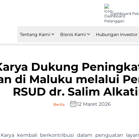
Dashboard Pe
Tentang Kami
Bisnis Kami
Hubungan Investor
Tentang Nindya Karya
Konstruksi
Ikhtisar Laporan 
Karya Dukung Peningka
Kebijakan Perusahaan
Investasi
Laporan Tahunan
an di Maluku melalui 
Penghargaan & Sertifikasi
Manufaktur
RUPS
RSUD dr. Salim Alkati
Anak Perusahaan dan
Manajemen Properti
Afiliasi
12 Maret 2026
Berita
ya Karya kembali berkontribusi dalam penguatan laya