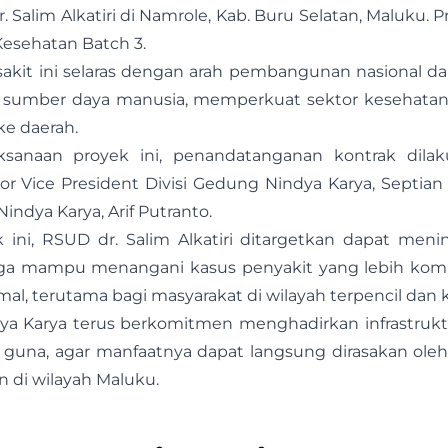
alim Alkatiri di Namrole, Kab. Buru Selatan, Maluku. P
esehatan Batch 3.
it ini selaras dengan arah pembangunan nasional dal
s sumber daya manusia, memperkuat sektor kesehata
e daerah.
ksanaan proyek ini, penandatanganan kontrak dil
r Vice President Divisi Gedung Nindya Karya, Septian F
Nindya Karya, Arif Putranto.
ini, RSUD dr. Salim Alkatiri ditargetkan dapat meni
ngga mampu menangani kasus penyakit yang lebih ko
mal, terutama bagi masyarakat di wilayah terpencil dan
ndya Karya terus berkomitmen menghadirkan infrastruk
t guna, agar manfaatnya dapat langsung dirasakan ol
n di wilayah Maluku.